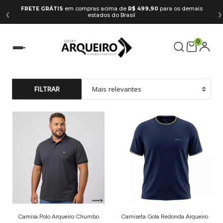
FRETE GRÁTIS
em compras acima de
R$ 499,90
para os demais
❮
❯
estados do Brasil
0
FILTRAR
Camisa Polo Arqueiro Chumbo
Camiseta Gola Redonda Arqueiro